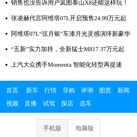
销售也没告诉用户岚图泰山X8还能这样玩！
张凌赫代言阿维塔07L开启预售24.99万元起
阿维塔07L“弦月银”车漆月光灵感演绎新豪华
“五新”实力加持，全新猛士M817 37万元起
上汽大众携手Momenta 智能化转型再提速
首页
新车
行情
导购
评测
图赏
新闻
视频
直播
试驾
探店
选车
手机版
电脑版