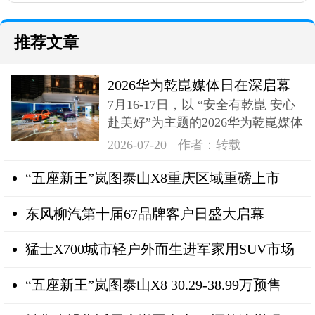
推荐文章
2026华为乾崑媒体日在深启幕
7月16-17日，以 “安全有乾崑 安心
奕境X9登场
赴美好”为主题的2026华为乾崑媒体
日在深成功举办
2026-07-20
作者：转载
“五座新王”岚图泰山X8重庆区域重磅上市
东风柳汽第十届67品牌客户日盛大启幕
猛士X700城市轻户外而生进军家用SUV市场
“五座新王”岚图泰山X8 30.29-38.99万预售