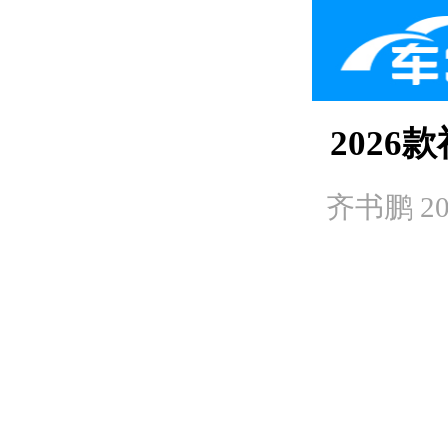
202
齐书鹏
2