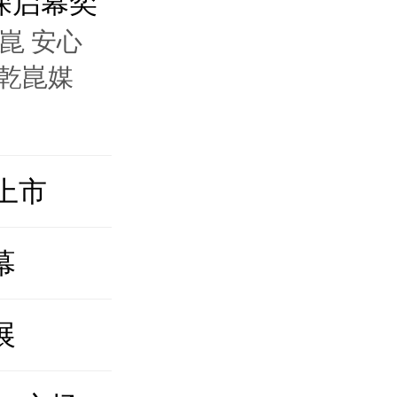
深启幕奕
乾崑 安心
为乾崑媒
上市
幕
展