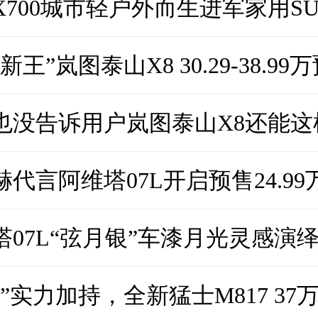
X700城市轻户外而生进军家用S
新王”岚图泰山X8 30.29-38.99
也没告诉用户岚图泰山X8还能这
赫代言阿维塔07L开启预售24.99
塔07L“弦月银”车漆月光灵感演
”实力加持，全新猛士M817 37