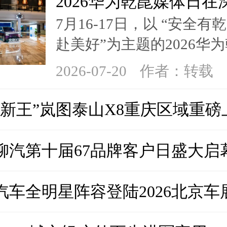
2026华为乾崑媒体日在
7月16-17日，以 “安全有
境X9登场
赴美好”为主题的2026华
体日在深成功举办
2026-07-20
作者：转载
座新王”岚图泰山X8重庆区域重磅
柳汽第十届67品牌客户日盛大启
汽车全明星阵容登陆2026北京车