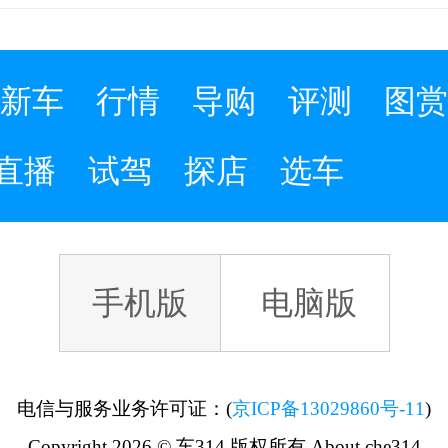
新车
行情
导购
评测
图赏
直播
试驾
探店
选车
手机版
电脑版
电信与服务业务许可证：(
京ICP备13029860号-11
)
Copyright 2026 © 车314 版权所有 About che314