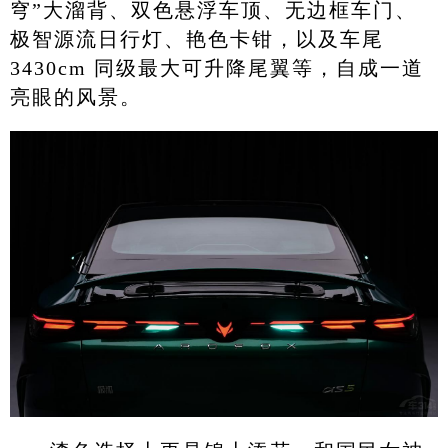
穹”大溜背、双色悬浮车顶、无边框车门、
极智源流日行灯、艳色卡钳，以及车尾
3430cm 同级最大可升降尾翼等，自成一道
亮眼的风景。