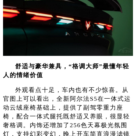
舒适与豪华兼具，“格调大师”最懂年轻
人的情绪价值
外观看点十足，车内也有不少惊喜。从
官图上可以看出，全新阿尔法S5在一体式运
动云绒座椅基础上，提供了副驾零重力座
椅，配合一体式腿托既舒适又养眼，很显轻
奢格调。内饰还增加了256色天幕极光氛围
灯，支持幻彩变幻，晚上开车简直浪漫滤镜