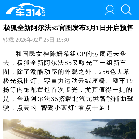
极狐全新阿尔法S5官图发布3月1日开启预售
转载
2026年02月25日 19:30
和国民女神陈妍希组CP的热度还未褪
去，极狐全新阿尔法S5又曝光了一组新车
图，除了潮酷动感的外观之外，256色天幕
极光氛围灯、零重力运动云绒座椅、整车19
扬等内饰配置也首次曝光，尤其值得一提的
是，全新阿尔法S5搭载北汽元境智能辅助驾
驶，点亮的“智驾小蓝灯”看点十足！