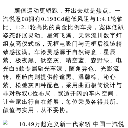
颜值运动更轿跑，开出去就是焦点。一
汽悦意08拥有0.198Cd超低风阻与1:4.1轮轴
比、1:2.1轮高比的黄金比例车身，宽体低趴
姿态舒展灵动。星河飞瀑、天际流川数字灯
组点亮仪式感，无框电吸门与无框后视镜精
致感拉满。车漆灵感源于自然诗意，星辰
紫、极夜黑、钛空灰、晴空蓝、森野绿、电
光白6款专属融光车漆，随角异色、光影流
转。座舱内则提供静谧黑、温馨棕、沁心
紫、松弛灰四种配色，采用曲面极简设计与
非对称双C位布局，宽适开阔的车内空间，
让全家出行自在舒展，每位乘员各得其所。
颜值与实用，从不妥协。