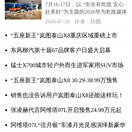
7月16-17日，以 “安全有乾崑 安心
奕境X9登场
赴美好”为主题的2026华为乾崑媒体
日在深成功举办
2026-07-20
作者：转载
“五座新王”岚图泰山X8重庆区域重磅上市
东风柳汽第十届67品牌客户日盛大启幕
猛士X700城市轻户外而生进军家用SUV市场
“五座新王”岚图泰山X8 30.29-38.99万预售
销售也没告诉用户岚图泰山X8还能这样玩！
张凌赫代言阿维塔07L开启预售24.99万元起
阿维塔07L“弦月银”车漆月光灵感演绎新豪华