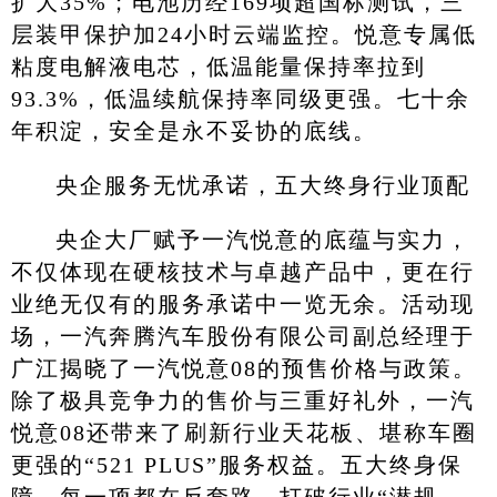
扩大35%；电池历经169项超国标测试，三
层装甲保护加24小时云端监控。悦意专属低
粘度电解液电芯，低温能量保持率拉到
93.3%，低温续航保持率同级更强。七十余
年积淀，安全是永不妥协的底线。
央企服务无忧承诺，五大终身行业顶配
央企大厂赋予一汽悦意的底蕴与实力，
不仅体现在硬核技术与卓越产品中，更在行
业绝无仅有的服务承诺中一览无余。活动现
场，一汽奔腾汽车股份有限公司副总经理于
广江揭晓了一汽悦意08的预售价格与政策。
除了极具竞争力的售价与三重好礼外，一汽
悦意08还带来了刷新行业天花板、堪称车圈
更强的“521 PLUS”服务权益。五大终身保
障，每一项都在反套路，打破行业“潜规