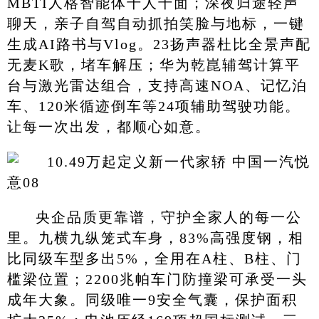
MBTI人格智能体千人千面；深夜归途轻声
聊天，亲子自驾自动抓拍笑脸与地标，一键
生成AI路书与Vlog。23扬声器杜比全景声配
无麦K歌，堵车解压；华为乾崑辅驾计算平
台与激光雷达组合，支持高速NOA、记忆泊
车、120米循迹倒车等24项辅助驾驶功能。
让每一次出发，都顺心如意。
央企品质更靠谱，守护全家人的每一公
里。九横九纵笼式车身，83%高强度钢，相
比同级车型多出5%，全用在A柱、B柱、门
槛梁位置；2200兆帕车门防撞梁可承受一头
成年大象。同级唯一9安全气囊，保护面积